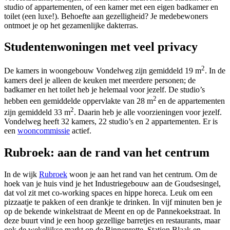
studio of appartementen, of een kamer met een eigen badkamer en
toilet (een luxe!). Behoefte aan gezelligheid? Je medebewoners
ontmoet je op het gezamenlijke dakterras.
Studentenwoningen met veel privacy
2
De kamers in woongebouw Vondelweg zijn gemiddeld 19 m
. In de
kamers deel je alleen de keuken met meerdere personen; de
badkamer en het toilet heb je helemaal voor jezelf. De studio’s
2
hebben een gemiddelde oppervlakte van 28 m
en de appartementen
2
zijn gemiddeld 33 m
. Daarin heb je alle voorzieningen voor jezelf.
Vondelweg heeft 32 kamers, 22 studio’s en 2 appartementen. Er is
een
wooncommissie
actief.
Rubroek: aan de rand van het centrum
In de wijk
Rubroek
woon je aan het rand van het centrum. Om de
hoek van je huis vind je het Industriegebouw aan de Goudsesingel,
dat vol zit met co-working spaces en hippe horeca. Leuk om een
pizzaatje te pakken of een drankje te drinken. In vijf minuten ben je
op de bekende winkelstraat de Meent en op de Pannekoekstraat. In
deze buurt vind je een hoop gezellige barretjes en restaurants, maar
ook de wekelijkse markt op de Binnenrotte. Station Blaak en