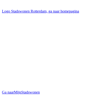
Logo Stadswonen Rotterdam, ga naar homepagina
Ga naar
MijnStadswonen