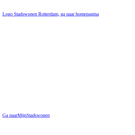
Logo Stadswonen Rotterdam, ga naar homepagina
Ga naar
MijnStadswonen